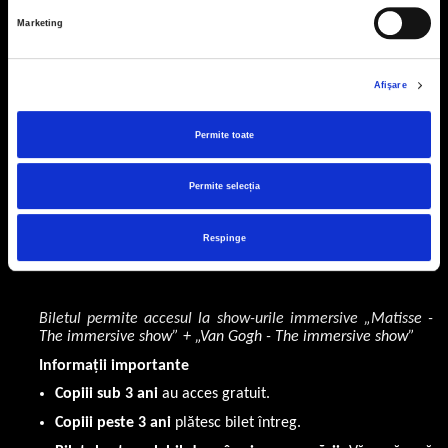
24
25
26
27
28
29
30
Marketing
31
Afişare
Permite toate
Selectati din calendar ziua pentru care doriti sa alegeti
bilete.
Permite selecția
Cosul de cumparaturi este gol.
Respinge
Biletul permite accesul la show-urile immersive „Matisse -
The immersive show” + „Van Gogh - The immersive show”
Informații importante
Copiii sub 3 ani
au acces gratuit.
Copiii peste 3 ani
plătesc bilet întreg.