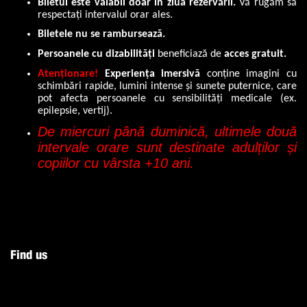
Biletul este valabil doar în ziua rezervării.
Vă rugăm să
respectați intervalul orar ales.
Biletele nu se rambursează.
Persoanele cu dizabilități
beneficiază de
acces gratuit.
Atenționare!
Experiența imersivă
conține imagini cu
schimbări rapide, lumini intense și sunete puternice, care
pot afecta persoanele cu sensibilități medicale (ex.
epilepsie, vertij).
De miercuri până duminică, ultimele două
intervale orare sunt destinate adulților și
copiilor cu vârsta +10 ani.
Find us
Our Address:
Click to open in Google Maps:
Bulevardul Primaverii nr.2, Iasi